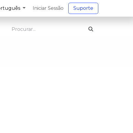
rtuguês
Iniciar Sessão
S​​uporte​​