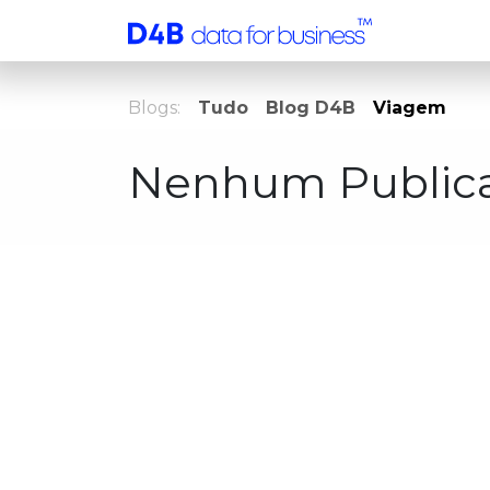
Pular para o conteúdo
Serviços
Blogs:
Tudo
Blog D4B
Viagem
Nenhum Publica