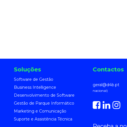
Soluções
Contactos
Software de Gestão
geral@d4b.pt
Business Intelligence
nacional)
Desenvolvimento de Software
Gestão de Parque Informático
Marketing e Comunicação
Suporte e Assistência Técnica
Receba a no