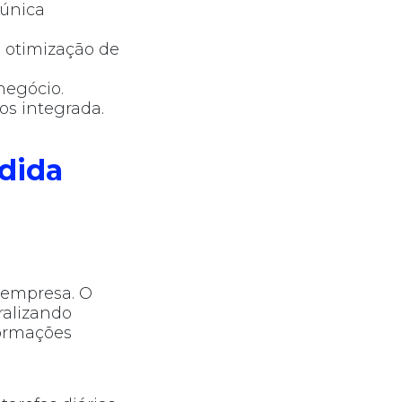
 única
e otimização de
negócio.
dos integrada.
dida
 empresa. O
ralizando
formações