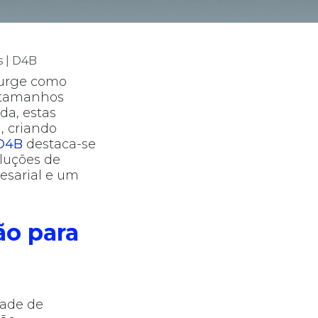
 | D4B
surge como
s tamanhos
a, estas
, criando
D4B
destaca-se
luções de
esarial e um
ão para
dade de