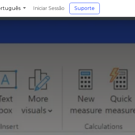
rtuguês
Iniciar Sessão
S​​uporte​​