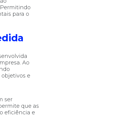
tão
 Permitindo
tais para o
edida
senvolvida
empresa. Ao
ando
objetivos e
m ser
permite que as
 eficiência e