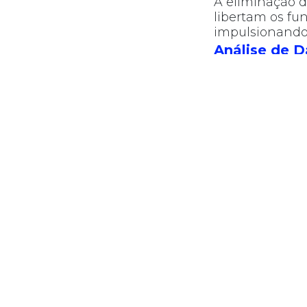
A eliminação d
libertam os fu
impulsionando 
Análise de 
Com ferramenta
decisões base
estratégias p
A necessidad
O software de 
desafios e opo
Dicas p
de Gest
Avaliação 
específicas
Envolvimen
de desenvo