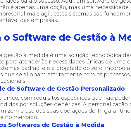
chaves para o sucesso. Aqui, um software de ges
 não é apenas uma opção, mas uma necessidade!
resarial mais ágil, estes sistemas são fundamen
entável das empresas.
 o Software de Gestão à M
e gestão à medida é uma solução tecnológica de
te para atender às necessidades únicas de uma 
sistemas padrão, ele é projetado do zero, incorpor
s que se alinham estritamente com os processos, 
zacionais.
de de Software de Gestão Personalizado
 único, com requisitos específicos que não pode
ndidos por soluções genéricas. A personalização 
izem o uso das suas operações de TI, garantindo
de no mercado.
dos Softwares de Gestão à Medida