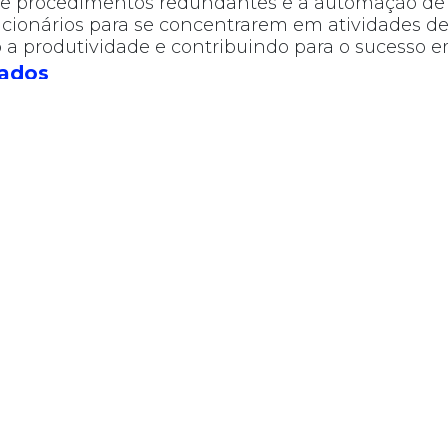
e procedimentos redundantes e a automação de t
ncionários para se concentrarem em atividades de
a produtividade e contribuindo para o sucesso em
Dados
s de análise integradas, os líderes empresariais
adas em dados, antecipar tendências de mercado
ara manter uma vantagem competitiva.
e de flexibilidade
gestão à medida cresce com o negócio, ajustando
rtunidades sem a necessidade de substituições di
ara a Implementação do So
ão à Medida
das necessidades
: Identifique os pontos de dor e 
 do seu negócio.
to da equipe
: Garanta a inclusão dos funcionário
lvimento.