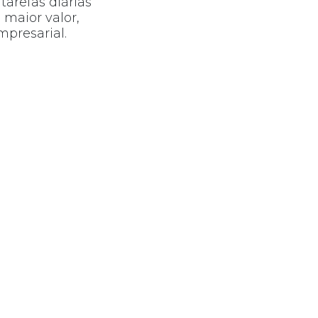
arefas diárias
 maior valor,
presarial.
 podem realizar
 e adaptar
-se a novos
spendiosas.
ftware
as necessidades
s no processo