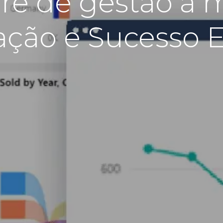
re de gestão à 
ção e Sucesso 