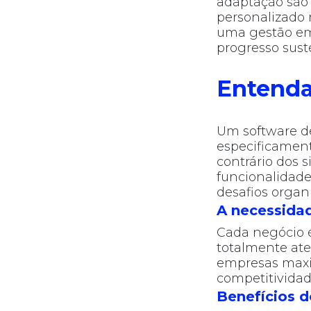
adaptação são 
personalizado
uma gestão emp
progresso sust
Entenda
Um software d
especificamen
contrário dos 
funcionalidade
desafios organi
A necessida
Cada negócio é
totalmente ate
empresas maxim
competitivida
Benefícios 